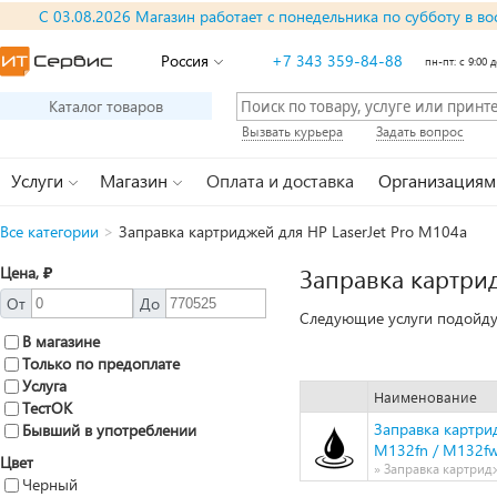
С 03.08.2026 Магазин работает с понедельника по субботу в во
Россия
+7 343 359-84-88
пн-пт: с 9:00 д
Каталог товаров
Вызвать курьера
Задать вопрос
Услуги
Магазин
Оплата и доставка
Организациям
Все категории
>
Заправка картриджей для HP LaserJet Pro M104a
Цена, ₽
Заправка картрид
От
До
Следующие услуги подойдут
В магазине
Только по предоплате
Услуга
Наименование
ТестОК
Заправка картрид
Бывший в употреблении
M132fn / M132fw
Цвет
» Заправка картридж
Черный