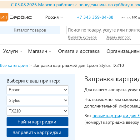
С 03.08.2026 Магазин работает с понедельника по субботу в во
Россия
+7 343 359-84-88
пн-пт: с 9:00 д
Каталог товаров
Вызвать курьера
Задать вопрос
Услуги
Магазин
Оплата и доставка
Организациям
Все категории
>
Заправка картриджей для Epson Stylus TX210
Заправка картрид
Выберите ваш принтер:
Для вашего аппарата услуг
Но, возможно, мы сможем 
дополнительной информац
Вот
новые картриджи для E
Найти картриджи
(номеру) картриджа вверху
Заправить картриджи