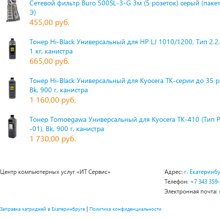
Сетевой фильтр Buro 500SL-3-G 3м (5 розеток) серый (паке
Э)
455,00 руб.
Тонер Hi-Black Универсальный для HP LJ 1010/1200, Тип 2.2,
1 кг, канистра
665,00 руб.
Тонер Hi-Black Универсальный для Kyocera TK-серии до 35 
Bk, 900 г, канистра
1 160,00 руб.
Тонер Tomoegawa Универсальный для Kyocera TK-410 (Тип 
-01), Bk, 900 г, канистра
1 730,00 руб.
Центр компьютерных услуг «ИТ Сервис»
Адрес:
г. Екатеринбу
Телефон:
+7 343 359
Электронная почта:
|
Заправка катриджей в Екатеринбруге
Политика конфиденциальности