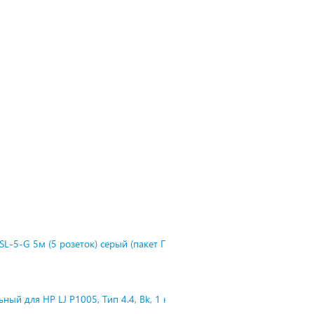
L-5-G 5м (5 розеток) серый (пакет П
ный для HP LJ P1005, Тип 4.4, Bk, 1 к