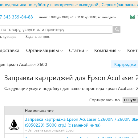
понедельника по субботу в воскресенье выходной , Сервис (заправка 
7 343 359-84-88
пн-пт: с 9:00 до 19:00; сб: с 11:00 до 18:00; вс: выходной
ь курьера
Задать вопрос
 доставка
Организациям
Статьи
Компания
Конт
ля Epson AcuLaser 2600
Картриджи 
Заправка картриджей для Epson AcuLaser 
Следующие услуги подойдут для вашего принтера Epson AcuLaser 
Сортировать по
Наименование
Заправка картриджа Epson AcuLaser C2600N / 2600N Bla
(S050229) (5000 стр.) (с заменой чипа)
» Заправка картриджей Epson