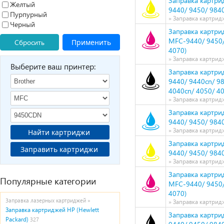
Заправка картрид
Желтый
9440/ 9450/ 9840
Пурпурный
» Заправка картрид
Черный
Заправка картрид
MFC-9440/ 9450/
Сбросить
Применить
4070)
» Заправка картрид
Выберите ваш принтер:
Заправка картрид
9440/ 9440cn/ 9
4040cn/ 4050/ 4
» Заправка картрид
Заправка картрид
9440/ 9450/ 9840
» Заправка картрид
Найти картриджи
Заправка картрид
Заправить картриджи
9440/ 9450/ 9840
» Заправка картрид
Заправка картрид
Популярные категории
MFC-9440/ 9450/
4070)
Заправка лазерных картриджей »
» Заправка картрид
Заправка картриджей HP (Hewlett
Заправка картрид
Packard)
327