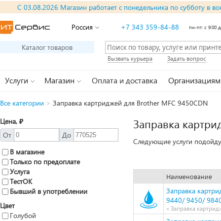
С 03.08.2026 Магазин работает с понедельника по субботу в во
Россия
+7 343 359-84-88
пн-пт: с 9:00 д
Каталог товаров
Вызвать курьера
Задать вопрос
Услуги
Магазин
Оплата и доставка
Организациям
Все категории
>
Заправка картриджей для Brother MFC 9450CDN
Цена, ₽
Заправка картри
От
До
Следующие услуги подойду
В магазине
Только по предоплате
Услуга
Наименование
ТестОК
Заправка картрид
Бывший в употреблении
9440/ 9450/ 9840
Цвет
» Заправка картрид
Голубой