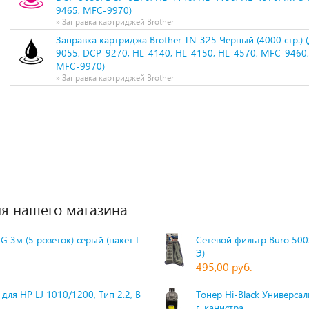
9465, MFC-9970)
» Заправка картриджей Brother
Заправка картриджа Brother TN-325 Черный (4000 стр.) 
9055, DCP-9270, HL-4140, HL-4150, HL-4570, MFC-9460
MFC-9970)
» Заправка картриджей Brother
я нашего магазина
G 3м (5 розеток) серый (пакет П
Сетевой фильтр Buro 500S
Э)
495,00 руб.
для HP LJ 1010/1200, Тип 2.2, Bk,
Тонер Hi-Black Универсаль
г, канистра