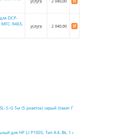
услуга
2 040,00
(для DCP-
, MFC-9465,
услуга
2 040,00
L-5-G 5м (5 розеток) серый (пакет П
ный для HP LJ P1005, Тип 4.4, Bk, 1 к