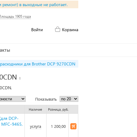
и ремонт) в выходные не работает.
Площадь 1905 года
Войти
Корзина
акты
расходники для Brother DCP 9270CDN
70CDN
8
70CDN.
Показывать
Наличие
Розница, руб.
(для DCP-
, MFC-9465,
услуга
1 200,00