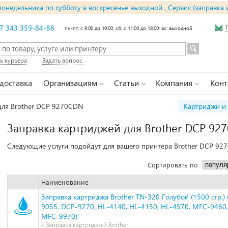
понедельника по субботу в воскресенье выходной , Сервис (заправка 
7 343 359-84-88
пн-пт: с 9:00 до 19:00; сб: с 11:00 до 18:00; вс: выходной
ь курьера
Задать вопрос
 доставка
Организациям
Статьи
Компания
Конт
для Brother DCP 9270CDN
Картриджи и 
Заправка картриджей для Brother DCP 92
Следующие услуги подойдут для вашего принтера Brother DCP 92
Сортировать по
Наименование
Заправка картриджа Brother TN-320 Голубой (1500 стр.) 
9055, DCP-9270, HL-4140, HL-4150, HL-4570, MFC-9460
MFC-9970)
» Заправка картриджей Brother