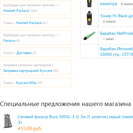
канистра
6 заказ
Картриджи для лазерных принтер... »
Hewlett Packard
1054
Тонер Hi-Black д
4 заказа
Hewlett Packard
Тонер »
421
Барабан NetProd
Картриджи для лазерных принтер... »
1 заказ
Pantum
93
Барабан (Япония
Доставка
Услуги »
25
50000 стр., CET
Заправка лазерных картриджей »
Заправка картриджей Kyocera
265
Kyocera Mita
Тонер »
307
Специальные предложения нашего магазина
Сетевой фильтр Buro 500SL-3-G 3м (5 розеток) серый (паке
Э)
455,00 руб.