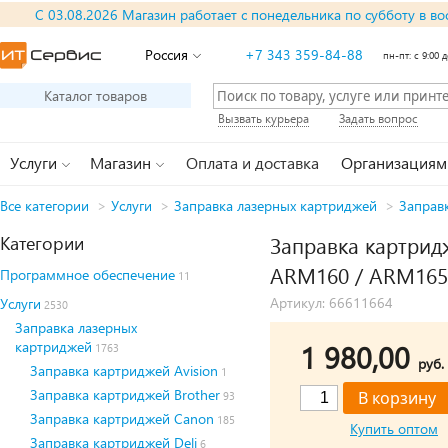
С 03.08.2026 Магазин работает с понедельника по субботу в во
Россия
+7 343 359-84-88
пн-пт: с 9:00 д
Каталог товаров
Вызвать курьера
Задать вопрос
Услуги
Магазин
Оплата и доставка
Организациям
Все категории
>
Услуги
>
Заправка лазерных картриджей
>
Заправ
Категории
Заправка картридж
ARM160 / ARM165 /
Программное обеспечение
11
Артикул: 66611664
Услуги
2530
Заправка лазерных
картриджей
1 980,00
1763
руб.
Заправка картриджей Avision
1
Заправка картриджей Brother
93
Заправка картриджей Canon
185
Купить оптом
Заправка картриджей Deli
6