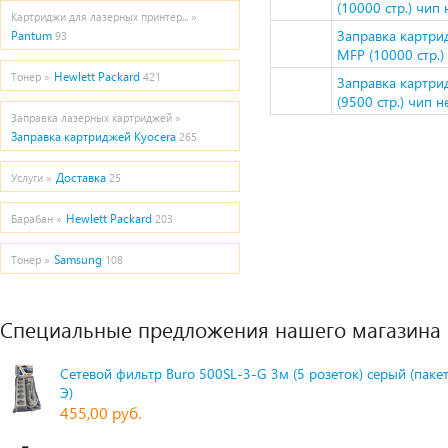
(10000 стр.) чип 
Картриджи для лазерных принтер... »
Заправка картри
Pantum
93
MFP (10000 стр.) 
Hewlett Packard
Тонер »
421
Заправка картри
(9500 стр.) чип н
Заправка лазерных картриджей »
Заправка картриджей Kyocera
265
Доставка
Услуги »
25
Hewlett Packard
Барабан »
203
Samsung
Тонер »
108
Специальные предложения нашего магазина
Сетевой фильтр Buro 500SL-3-G 3м (5 розеток) серый (паке
Э)
455,00 руб.