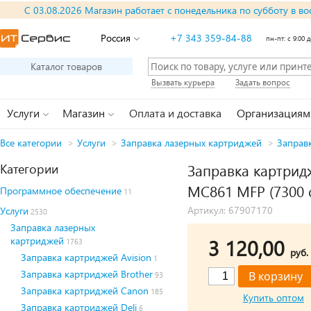
С 03.08.2026 Магазин работает с понедельника по субботу в во
Россия
+7 343 359-84-88
пн-пт: с 9:00 д
Каталог товаров
Вызвать курьера
Задать вопрос
Услуги
Магазин
Оплата и доставка
Организациям
Все категории
>
Услуги
>
Заправка лазерных картриджей
>
Заправ
Категории
Заправка картрид
MC861 MFP (7300 с
Программное обеспечение
11
Артикул: 67907170
Услуги
2530
Заправка лазерных
картриджей
3 120,00
1763
руб.
Заправка картриджей Avision
1
Заправка картриджей Brother
93
Заправка картриджей Canon
185
Купить оптом
Заправка картриджей Deli
6