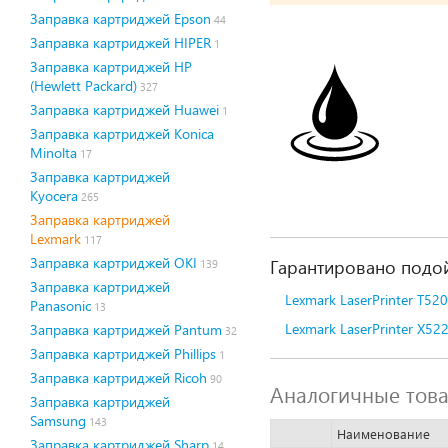
Заправка картриджей Epson
44
Заправка картриджей HIPER
1
Заправка картриджей HP
(Hewlett Packard)
327
Заправка картриджей Huawei
1
Заправка картриджей Konica
Minolta
17
Заправка картриджей
Kyocera
265
Заправка картриджей
Lexmark
117
Заправка картриджей OKI
Гарантировано подой
139
Заправка картриджей
Lexmark LaserPrinter T520
Panasonic
13
Lexmark LaserPrinter X52
Заправка картриджей Pantum
32
Заправка картриджей Phillips
1
Заправка картриджей Ricoh
90
Аналогичные тов
Заправка картриджей
Samsung
143
Наименование
Заправка картриджей Sharp
14