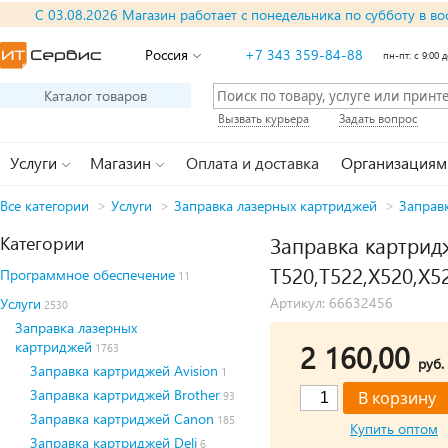
С 03.08.2026 Магазин работает с понедельника по субботу в во
Россия
+7 343 359-84-88
пн-пт: с 9:00 д
Каталог товаров
Вызвать курьера
Задать вопрос
Услуги
Магазин
Оплата и доставка
Организациям
Все категории
>
Услуги
>
Заправка лазерных картриджей
>
Заправ
Категории
Заправка картрид
T520,T522,X520,X5
Программное обеспечение
11
Артикул: 66632456
Услуги
2530
Заправка лазерных
картриджей
2 160,00
1763
руб.
Заправка картриджей Avision
1
Заправка картриджей Brother
93
Заправка картриджей Canon
185
Купить оптом
Заправка картриджей Deli
6