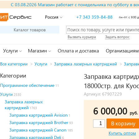
С 03.08.2026 Магазин работает с понедельника по субботу в во
Россия
+7 343 359-84-88
пн-пт: с 9:00 д
Каталог товаров
Вызвать курьера
Задать вопрос
Услуги
Магазин
Оплата и доставка
Организациям
Все категории
>
Услуги
>
Заправка лазерных картриджей
>
Заправ
Категории
Заправка картрид
18000стр. для Kyoc
Программное обеспечение
11
Артикул: 67907229
Услуги
2530
Заправка лазерных
картриджей
6 000,00
1763
руб.
Заправка картриджей Avision
1
Заправка картриджей Brother
93
Заправка картриджей Canon
185
Купить оптом
Заправка картриджей Deli
6