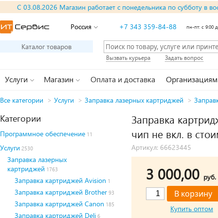
С 03.08.2026 Магазин работает с понедельника по субботу в во
Россия
+7 343 359-84-88
пн-пт: с 9:00 д
Каталог товаров
Вызвать курьера
Задать вопрос
Услуги
Магазин
Оплата и доставка
Организациям
Все категории
>
Услуги
>
Заправка лазерных картриджей
>
Заправ
Категории
Заправка картридж
чип не вкл. в стои
Программное обеспечение
11
Артикул: 66623445
Услуги
2530
Заправка лазерных
картриджей
3 000,00
1763
руб.
Заправка картриджей Avision
1
Заправка картриджей Brother
93
Заправка картриджей Canon
185
Купить оптом
Заправка картриджей Deli
6