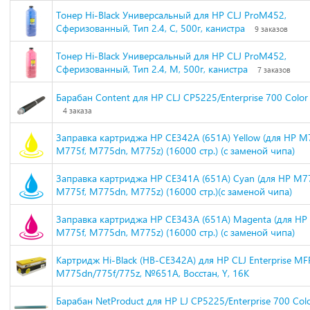
Тонер Hi-Black Универсальный для HP CLJ ProM452,
Сферизованный, Тип 2.4, C, 500г, канистра
9 заказов
Тонер Hi-Black Универсальный для HP CLJ ProM452,
Сферизованный, Тип 2.4, M, 500г, канистра
7 заказов
Барабан Content для HP CLJ CP5225/Enterprise 700 Col
4 заказа
Заправка картриджа HP CE342A (651A) Yellow (для HP M
M775f, M775dn, M775z) (16000 стр.) (с заменой чипа)
Заправка картриджа HP CE341A (651A) Cyan (для HP M7
M775f, M775dn, M775z) (16000 стр.)(с заменой чипа)
Заправка картриджа HP CE343A (651A) Magenta (для HP
M775f, M775dn, M775z) (16000 стр.) (с заменой чипа)
Картридж Hi-Black (HB-CE342A) для HP CLJ Enterprise MF
M775dn/775f/775z, №651A, Восстан, Y, 16K
Барабан NetProduct для HP LJ CP5225/Enterprise 700 Col