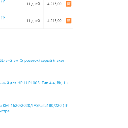
MFP
11 дней
4 215,00
MFP
11 дней
4 215,00
L-5-G 5м (5 розеток) серый (пакет П
ный для HP LJ P1005, Тип 4.4, Bk, 1 к
ra KM-1620/2020/TASKalfa180/220 (TK-
нистра