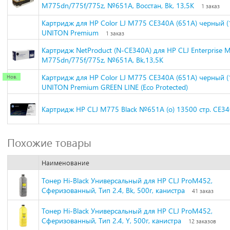
M775dn/775f/775z, №651A, Восстан, Bk, 13,5K
1 заказ
Картридж для HP Color LJ M775 CE340A (651A) черный (
UNITON Premium
1 заказ
Картридж NetProduct (N-CE340A) для HP CLJ Enterprise 
M775dn/775f/775z, №651A, Bk,13,5K
Картридж для HP Color LJ M775 CE340A (651A) черный (
UNITON Premium GREEN LINE (Eco Protected)
Картридж HP CLJ M775 Black №651A (o) 13500 стр. CE3
Похожие товары
Наименование
Тонер Hi-Black Универсальный для HP CLJ ProM452,
Сферизованный, Тип 2.4, Bk, 500г, канистра
41 заказ
Тонер Hi-Black Универсальный для HP CLJ ProM452,
Сферизованный, Тип 2.4, Y, 500г, канистра
12 заказов