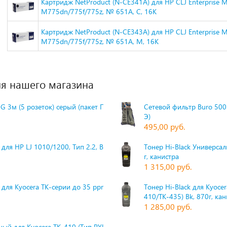
Картридж NetProduct (N-CE341A) для HP CLJ Enterprise 
M775dn/775f/775z, № 651A, C, 16K
Картридж NetProduct (N-CE343A) для HP CLJ Enterprise 
M775dn/775f/775z, № 651A, M, 16K
я нашего магазина
G 3м (5 розеток) серый (пакет П
Сетевой фильтр Buro 500S
Э)
495,00 руб.
для HP LJ 1010/1200, Тип 2.2, Bk,
Тонер Hi-Black Универсаль
г, канистра
1 315,00 руб.
 для Kyocera TK-серии до 35 ppm,
Тонер Hi-Black для Kyoce
410/TK-435) Bk, 870г, ка
1 285,00 руб.
ый для Kyocera TK-410 (Тип PYU