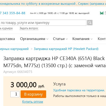
понедельника по субботу в воскресенье выходной , Сервис (заправка 
7 343 359-84-88
пн-пт: с 9:00 до 19:00; сб: с 11:00 до 18:00; вс: выходной
ь курьера
Задать вопрос
 доставка
Организациям
Статьи
Компания
Конт
зерных картриджей
>
Заправка картриджей HP (Hewlett Packard)
Заправка картриджа HP CE340A (651A) Black
M775dn, M775z) (13500 стр.) (с заменой чипа
Артикул: 66634075
3 000,00
Услуга
руб.
Удобная парковка на территории.
Работы выполняются только в наш
Купить оптом