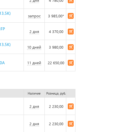
2 дня
4 780,00
13,5K)
запрос
3 985,00*
MFP
2 дня
4 370,00
13,5K)
10 дней
3 980,00
40A
11 дней
22 650,00
Наличие
Розница, руб.
2 дня
2 230,00
2 дня
2 230,00