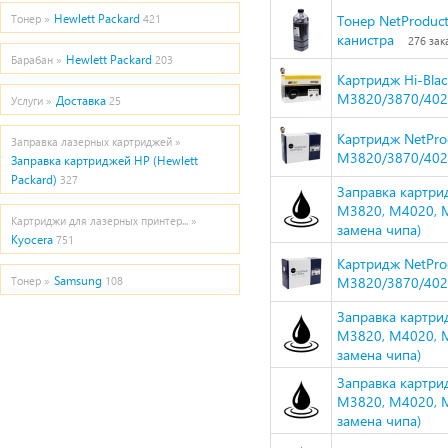
Hewlett Packard
Тонер NetProduct
Тонер »
421
канистра
276 зак
Hewlett Packard
Барабан »
203
Картридж Hi-Bla
M3820/3870/4020
Доставка
Услуги »
25
Картридж NetPro
Заправка лазерных картриджей »
M3820/3870/4020
Заправка картриджей HP (Hewlett
Packard)
327
Заправка картри
M3820, M4020, M
Картриджи для лазерных принтер... »
замена чипа)
Kyocera
751
Картридж NetPro
Samsung
M3820/3870/4020
Тонер »
108
Заправка картри
M3820, M4020, M
замена чипа)
Заправка картри
M3820, M4020, M
замена чипа)