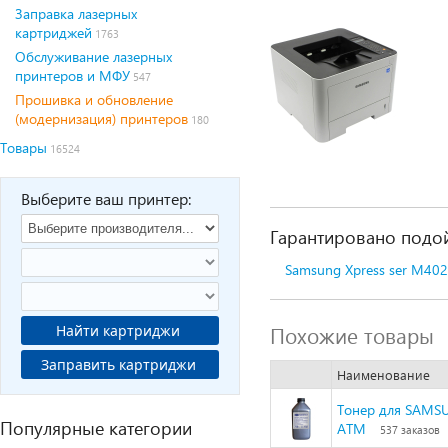
Заправка лазерных
картриджей
1763
Обслуживание лазерных
принтеров и МФУ
547
Прошивка и обновление
(модернизация) принтеров
180
Товары
16524
Выберите ваш принтер:
Гарантировано подой
Samsung Xpress ser M40
Похожие товары
Найти картриджи
Заправить картриджи
Наименование
Тонер для SAMSU
Популярные категории
ATM
537 заказов