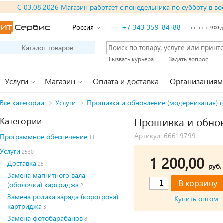
С 03.08.2026 Магазин работает с понедельника по субботу в во
Россия
+7 343 359-84-88
пн-пт: с 9:00 д
Каталог товаров
Вызвать курьера
Задать вопрос
Услуги
Магазин
Оплата и доставка
Организациям
Все категории
>
Услуги
>
Прошивка и обновление (модернизация) 
Категории
Прошивка и обно
Артикул: 66619799
Программное обеспечение
11
Услуги
2530
1 200,00
Доставка
25
руб.
Замена магнитного вала
(оболочки) картриджа
2
Замена ролика заряда (коротрона)
Купить оптом
картриджа
3
Замена фотобарабанов
8