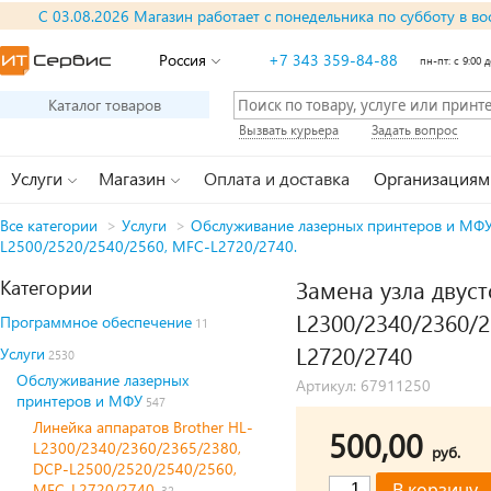
С 03.08.2026 Магазин работает с понедельника по субботу в во
Россия
+7 343 359-84-88
пн-пт: с 9:00 д
Каталог товаров
Вызвать курьера
Задать вопрос
Услуги
Магазин
Оплата и доставка
Организациям
Все категории
>
Услуги
>
Обслуживание лазерных принтеров и МФ
L2500/2520/2540/2560, MFC-L2720/2740.
Категории
Замена узла двуст
L2300/2340/2360/2
Программное обеспечение
11
L2720/2740
Услуги
2530
Обслуживание лазерных
Артикул: 67911250
принтеров и МФУ
547
Линейка аппаратов Brother HL-
500,00
L2300/2340/2360/2365/2380,
руб.
DCP-L2500/2520/2540/2560,
MFC-L2720/2740.
32