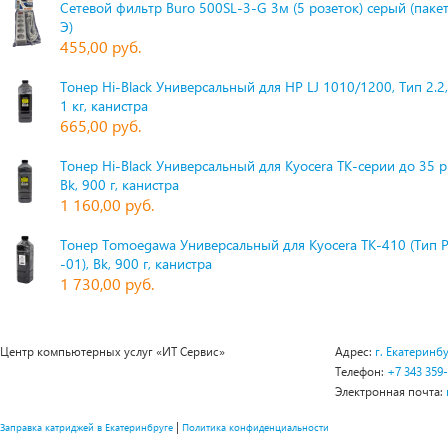
Сетевой фильтр Buro 500SL-3-G 3м (5 розеток) серый (паке
Э)
455,00 руб.
Тонер Hi-Black Универсальный для HP LJ 1010/1200, Тип 2.2,
1 кг, канистра
665,00 руб.
Тонер Hi-Black Универсальный для Kyocera TK-серии до 35 
Bk, 900 г, канистра
1 160,00 руб.
Тонер Tomoegawa Универсальный для Kyocera TK-410 (Тип 
-01), Bk, 900 г, канистра
1 730,00 руб.
Центр компьютерных услуг «ИТ Сервис»
Адрес:
г. Екатеринбу
Телефон:
+7 343 359
Электронная почта:
|
Заправка катриджей в Екатеринбруге
Политика конфиденциальности