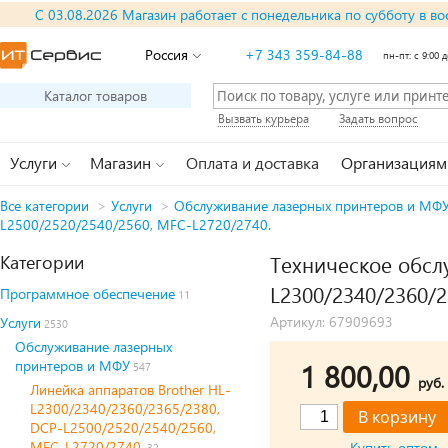
С 03.08.2026 Магазин работает с понедельника по субботу в во
Россия
+7 343 359-84-88
пн-пт: с 9:00 д
Каталог товаров
Вызвать курьера
Задать вопрос
Услуги
Магазин
Оплата и доставка
Организациям
Все категории
>
Услуги
>
Обслуживание лазерных принтеров и МФ
L2500/2520/2540/2560, MFC-L2720/2740.
Категории
Техническое обсл
L2300/2340/2360/2
Программное обеспечение
11
Артикул: 67909693
Услуги
2530
Обслуживание лазерных
принтеров и МФУ
1 800,00
547
руб.
Линейка аппаратов Brother HL-
L2300/2340/2360/2365/2380,
DCP-L2500/2520/2540/2560,
MFC-L2720/2740.
Купить оптом
32