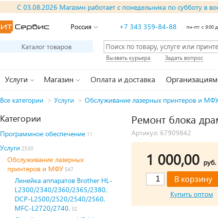
С 03.08.2026 Магазин работает с понедельника по субботу в во
Россия
+7 343 359-84-88
пн-пт: с 9:00 д
Каталог товаров
Вызвать курьера
Задать вопрос
Услуги
Магазин
Оплата и доставка
Организациям
Все категории
>
Услуги
>
Обслуживание лазерных принтеров и МФ
Категории
Ремонт блока дра
Артикул: 67909842
Программное обеспечение
11
Услуги
2530
1 000,00
Обслуживание лазерных
руб.
принтеров и МФУ
547
Линейка аппаратов Brother HL-
L2300/2340/2360/2365/2380,
Купить оптом
DCP-L2500/2520/2540/2560,
MFC-L2720/2740.
32