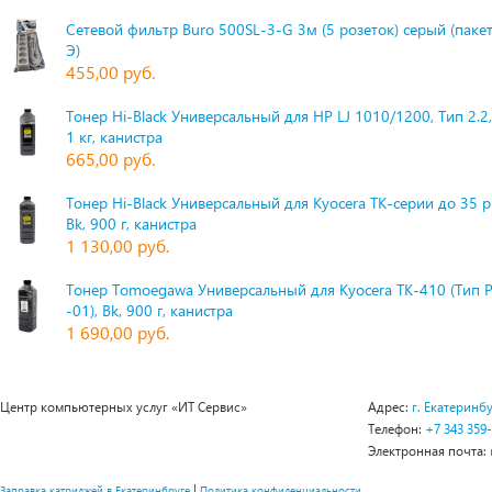
Сетевой фильтр Buro 500SL-3-G 3м (5 розеток) серый (паке
Э)
455,00 руб.
Тонер Hi-Black Универсальный для HP LJ 1010/1200, Тип 2.2,
1 кг, канистра
665,00 руб.
Тонер Hi-Black Универсальный для Kyocera TK-серии до 35 
Bk, 900 г, канистра
1 130,00 руб.
Тонер Tomoegawa Универсальный для Kyocera TK-410 (Тип 
-01), Bk, 900 г, канистра
1 690,00 руб.
Центр компьютерных услуг «ИТ Сервис»
Адрес:
г. Екатеринбу
Телефон:
+7 343 359
Электронная почта:
|
Заправка катриджей в Екатеринбруге
Политика конфиденциальности