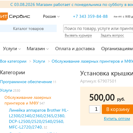
С 03.08.2026 Магазин работает с понедельника по субботу в во
Россия
+7 343 359-84-88
пн-пт: с 9:00 д
Каталог товаров
Вызвать курьера
Задать вопрос
Услуги
Магазин
Оплата и доставка
Организациям
Все категории
>
Услуги
>
Обслуживание лазерных принтеров и МФ
Категории
Установка крышки
Артикул: 67907501
Программное обеспечение
11
Услуги
2530
500,00
Обслуживание лазерных
руб.
принтеров и МФУ
547
Линейка аппаратов Brother HL-
L2300/2340/2360/2365/2380,
Купить оптом
DCP-L2500/2520/2540/2560,
MFC-L2720/2740.
32