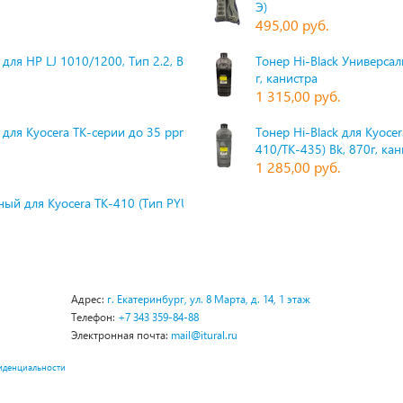
Э)
495,00 руб.
для HP LJ 1010/1200, Тип 2.2, Bk,
Тонер Hi-Black Универсаль
г, канистра
1 315,00 руб.
 для Kyocera TK-серии до 35 ppm,
Тонер Hi-Black для Kyoce
410/TK-435) Bk, 870г, ка
1 285,00 руб.
ый для Kyocera TK-410 (Тип PYU
Адрес:
г. Екатеринбург, ул. 8 Марта, д. 14, 1 этаж
Телефон:
+7 343 359-84-88
Электронная почта:
mail@itural.ru
иденциальности