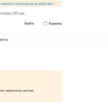
и ремонт) в выходные не работает.
Площадь 1905 года
Войти
Корзина
акты
ем сервисном центре.