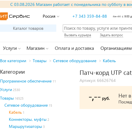
С 03.08.2026 Магазин работает с понедельника по субботу в во
Россия
+7 343 359-84-88
пн-пт: с 9:00 д
Каталог товаров
Вызвать курьера
Задать вопрос
Услуги
Магазин
Оплата и доставка
Организациям
Все категории
>
Товары
>
Сетевое оборудование
>
Кабель
Категории
Патч-корд UTP cat
Артикул: 66626764
Программное обеспечение
11
Услуги
2530
-,--
Нет 
Товары
руб.
16525
Послед
Сетевое оборудование
15
Кабель
1
Коннекторы, муфты
2
Маршрутизаторы
3