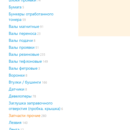
74
Бумага
5
Бункеры отработанного
тонера
59
Валы магнитные
91
Валы переноса
23
Валы подачи
8
Валы проявки
51
Валы резиновые
235
Валы тефлоновые
149
Валы фетровые
3
Воронки
8
Втулки / бушинги
166
Датчики
8
Девелоперы
78
Заглушка заправочного
отверстия (пробка, крышка)
6
Запчасти прочие
280
Лезвия
140
Лента
12