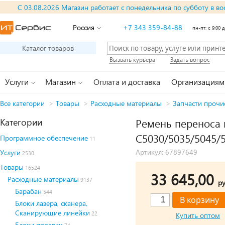
С 03.08.2026 Магазин работает с понедельника по субботу в во
Россия
+7 343 359-84-88
пн-пт: с 9:00 д
Каталог товаров
Вызвать курьера
Задать вопрос
Услуги
Магазин
Оплата и доставка
Организациям
Все категории
>
Товары
>
Расходные материалы
>
Запчасти прочи
Категории
Ремень переноса 
C5030/5035/5045/5
Программное обеспечение
11
Артикул: 67897649
Услуги
2530
Товары
16524
33 645,00
Расходные материалы
9137
ру
Барабан
544
Блоки лазера, сканера,
Сканирующие линейки
22
Купить оптом
Блоки проявки