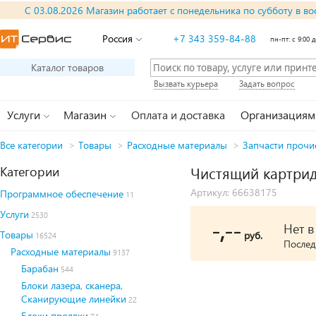
С 03.08.2026 Магазин работает с понедельника по субботу в во
Россия
+7 343 359-84-88
пн-пт: с 9:00 д
Каталог товаров
Вызвать курьера
Задать вопрос
Услуги
Магазин
Оплата и доставка
Организациям
Все категории
>
Товары
>
Расходные материалы
>
Запчасти прочи
Категории
Чистящий картрид
Артикул: 66638175
Программное обеспечение
11
Услуги
2530
-,--
Нет 
Товары
руб.
16524
Послед
Расходные материалы
9137
Барабан
544
Блоки лазера, сканера,
Сканирующие линейки
22
Блоки проявки