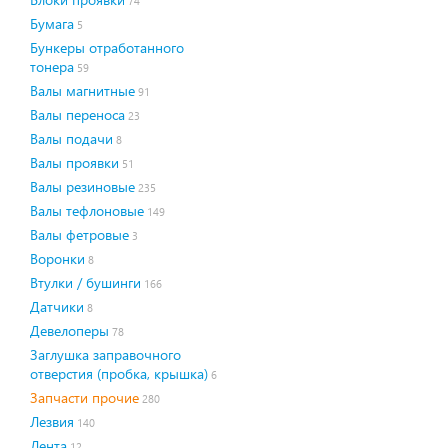
74
Бумага
5
Бункеры отработанного
тонера
59
Валы магнитные
91
Валы переноса
23
Валы подачи
8
Валы проявки
51
Валы резиновые
235
Валы тефлоновые
149
Валы фетровые
3
Воронки
8
Втулки / бушинги
166
Датчики
8
Девелоперы
78
Заглушка заправочного
отверстия (пробка, крышка)
6
Запчасти прочие
280
Лезвия
140
Лента
12