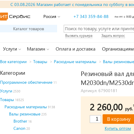
С 03.08.2026 Магазин работает с понедельника по субботу в во
Россия
+7 343 359-84-88
пн-пт: с 9:00 д
Каталог товаров
Вызвать курьера
Задать вопрос
Услуги
Магазин
Оплата и доставка
Организациям
Все категории
>
Товары
>
Расходные материалы
>
Валы резиновы
Категории
Резиновый вал дл
M2030dn/M2530dn
Программное обеспечение
11
Артикул: 67900181
Услуги
2530
Товары
16525
2 260,00
Расходные материалы
9138
руб.
Валы резиновые
235
Brother
16
Canon
Купить оптом
20