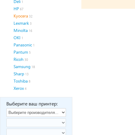
Deli
1
HP
67
Kyocera
32
Lexmark
3
Minolta
16
OKI
1
Panasonic
1
Pantum
5
Ricoh
30
Samsung
18
Sharp
13
Toshiba
8
Xerox
4
Выберите ваш принтер: