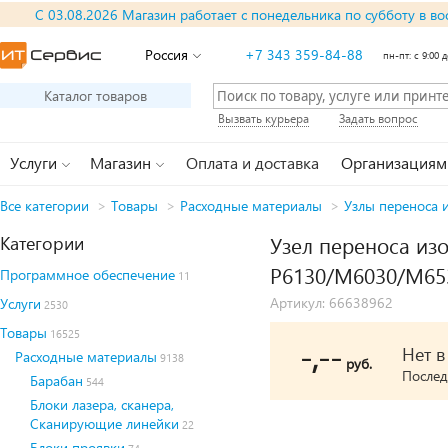
С 03.08.2026 Магазин работает с понедельника по субботу в во
Россия
+7 343 359-84-88
пн-пт: с 9:00 д
Каталог товаров
Вызвать курьера
Задать вопрос
Услуги
Магазин
Оплата и доставка
Организациям
Все категории
>
Товары
>
Расходные материалы
>
Узлы переноса 
Категории
Узел переноса изо
P6130/M6030/M65
Программное обеспечение
11
Артикул: 66638962
Услуги
2530
Товары
16525
-,--
Нет 
Расходные материалы
9138
руб.
Послед
Барабан
544
Блоки лазера, сканера,
Сканирующие линейки
22
Блоки проявки