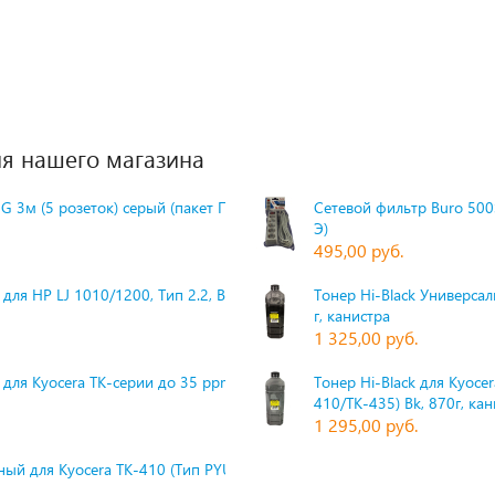
я нашего магазина
G 3м (5 розеток) серый (пакет П
Сетевой фильтр Buro 500S
Э)
495,00 руб.
для HP LJ 1010/1200, Тип 2.2, Bk,
Тонер Hi-Black Универсаль
г, канистра
1 325,00 руб.
 для Kyocera TK-серии до 35 ppm,
Тонер Hi-Black для Kyoce
410/TK-435) Bk, 870г, ка
1 295,00 руб.
ый для Kyocera TK-410 (Тип PYU