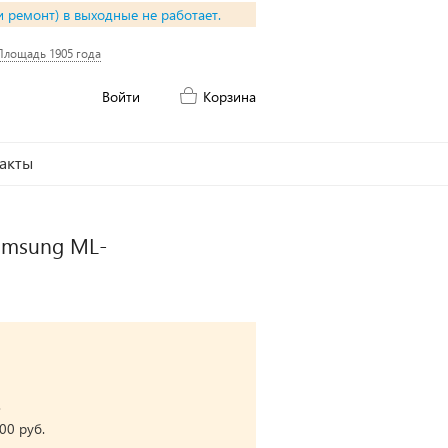
и ремонт) в выходные не работает.
Площадь 1905 года
Войти
Корзина
акты
Samsung ML-
.
00 руб.