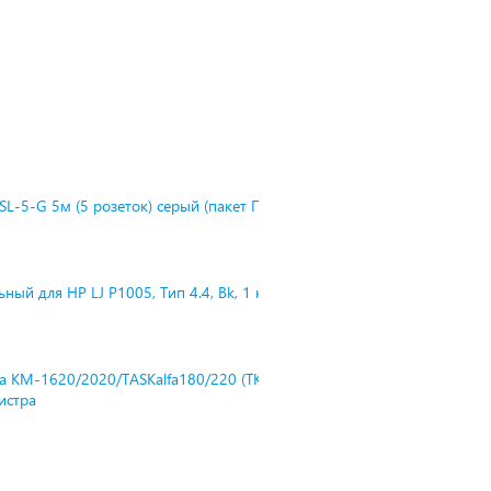
L-5-G 5м (5 розеток) серый (пакет П
ный для HP LJ P1005, Тип 4.4, Bk, 1 к
ra KM-1620/2020/TASKalfa180/220 (TK-
нистра