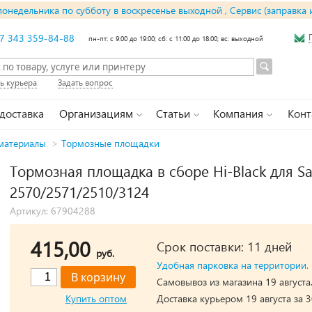
понедельника по субботу в воскресенье выходной , Сервис (заправка 
7 343 359-84-88
пн-пт: с 9:00 до 19:00; сб: с 11:00 до 18:00; вс: выходной
ь курьера
Задать вопрос
 доставка
Организациям
Статьи
Компания
Конт
материалы
>
Тормозные площадки
Тормозная площадка в сборе Hi-Black для 
2570/2571/2510/3124
Артикул: 67904288
415,00
Срок поставки: 11 дней
руб.
Удобная парковка на территории.
Самовывоз из магазина 19 августа
Купить оптом
Доставка курьером 19 августа за 3