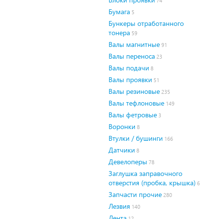
74
Бумага
5
Бункеры отработанного
тонера
59
Валы магнитные
91
Валы переноса
23
Валы подачи
8
Валы проявки
51
Валы резиновые
235
Валы тефлоновые
149
Валы фетровые
3
Воронки
8
Втулки / бушинги
166
Датчики
8
Девелоперы
78
Заглушка заправочного
отверстия (пробка, крышка)
6
Запчасти прочие
280
Лезвия
140
Лента
12