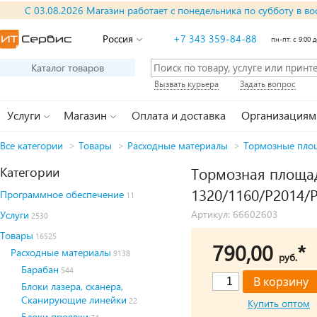
С 03.08.2026 Магазин работает с понедельника по субботу в во
Россия
+7 343 359-84-88
пн-пт: с 9:00 д
Каталог товаров
Вызвать курьера
Задать вопрос
Услуги
Магазин
Оплата и доставка
Организациям
Все категории
>
Товары
>
Расходные материалы
>
Тормозные пло
Категории
Тормозная площад
1320/1160/P2014/
Программное обеспечение
11
Артикул: 66602603
Услуги
2530
Товары
16525
790,00
*
Расходные материалы
9138
руб.
Барабан
544
Блоки лазера, сканера,
Сканирующие линейки
22
Купить оптом
Блоки проявки