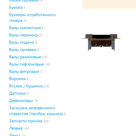
74
Бумага
5
Бункеры отработанного
тонера
59
Валы магнитные
91
Валы переноса
23
Валы подачи
8
Валы проявки
51
Валы резиновые
235
Валы тефлоновые
149
Валы фетровые
3
Воронки
8
Втулки / бушинги
166
Датчики
8
Девелоперы
78
Заглушка заправочного
отверстия (пробка, крышка)
6
Запчасти прочие
280
Лезвия
140
Лента
12