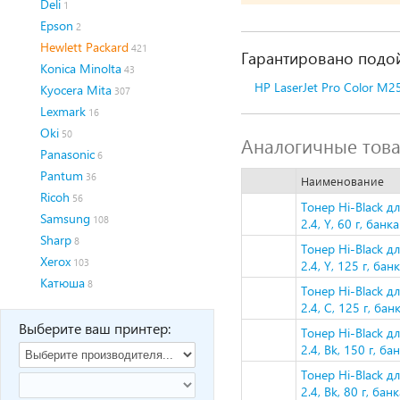
Deli
1
Epson
2
Hewlett Packard
421
Гарантировано подой
Konica Minolta
43
HP LaserJet Pro Color M2
Kyocera Mita
307
Lexmark
16
Oki
50
Аналогичные тов
Panasonic
6
Pantum
36
Наименование
Ricoh
56
Тонер Hi-Black 
Samsung
108
2.4, Y, 60 г, банка
Sharp
8
Тонер Hi-Black 
Xerox
103
2.4, Y, 125 г, бан
Катюша
8
Тонер Hi-Black 
2.4, C, 125 г, бан
Выберите ваш принтер:
Тонер Hi-Black 
2.4, Bk, 150 г, ба
Тонер Hi-Black 
2.4, Bk, 80 г, бан