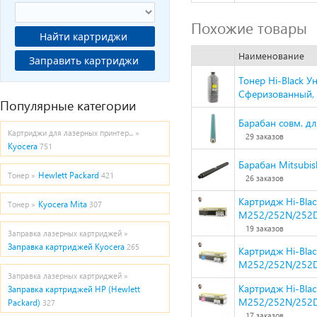
Похожие товары
Найти картриджи
Наименование
Заправить картриджи
Тонер Hi-Black У
Сферизованный, Т
Популярные категории
Барабан совм. 
Картриджи для лазерных принтер... »
29 заказов
Kyocera
751
Барабан Mitsubi
Hewlett Packard
Тонер »
421
26 заказов
Картридж Hi-Blac
Kyocera Mita
Тонер »
307
M252/252N/252D
19 заказов
Заправка лазерных картриджей »
Заправка картриджей Kyocera
265
Картридж Hi-Blac
M252/252N/252D
Заправка лазерных картриджей »
Картридж Hi-Blac
Заправка картриджей HP (Hewlett
M252/252N/252D
Packard)
327
17 заказов