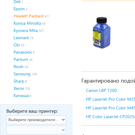
Deli
1
Epson
2
Hewlett Packard
421
Konica Minolta
43
Kyocera Mita
307
Lexmark
16
Oki
50
Panasonic
6
Pantum
36
Ricoh
56
Samsung
108
Гарантировано подой
Sharp
8
Xerox
103
Canon LBP 7200
Катюша
8
HP LaserJet Pro Color M3
HP LaserJet Pro Color M
Выберите ваш принтер:
HP Color LaserJet CP202