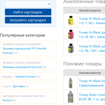
Аналогичные тов
Наименование
Найти картриджи
Тонер Hi-Black 
Заправить картриджи
1.0, Y, 80 г, банка
Тонер Hi-Black 
Популярные категории
1.0, M, 80 г, банк
Заправка лазерных картриджей »
Тонер Hi-Black 
Заправка картриджей HP (Hewlett
1.0, Bk, 100 г, ба
Packard)
327
Похожие товары
Заправка лазерных картриджей »
Заправка картриджей Kyocera
265
Наименование
Hewlett Packard
Барабан »
203
Тонер Hi-Black У
Сферизованный, Т
Доставка
Услуги »
25
Тонер Static Con
Картриджи для лазерных принтер... »
8330, Bk, 1 кг,
Pantum
93