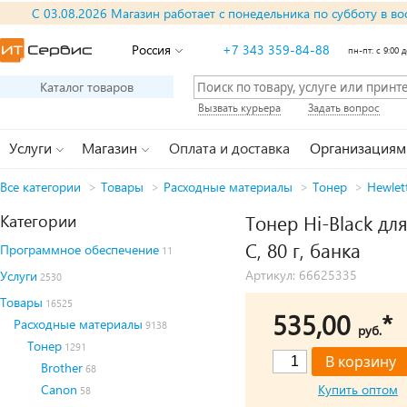
С 03.08.2026 Магазин работает с понедельника по субботу в во
Россия
+7 343 359-84-88
пн-пт: с 9:00 д
Каталог товаров
Вызвать курьера
Задать вопрос
Услуги
Магазин
Оплата и доставка
Организациям
Все категории
>
Товары
>
Расходные материалы
>
Тонер
>
Hewlet
Категории
Тонер Hi-Black дл
C, 80 г, банка
Программное обеспечение
11
Артикул: 66625335
Услуги
2530
Товары
16525
535,00
*
Расходные материалы
9138
руб.
Тонер
1291
Brother
68
Canon
Купить оптом
58