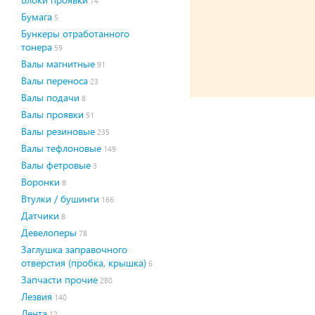
74
Бумага
5
Бункеры отработанного
тонера
59
Валы магнитные
91
Валы переноса
23
Валы подачи
8
Валы проявки
51
Валы резиновые
235
Валы тефлоновые
149
Валы фетровые
3
Воронки
8
Втулки / бушинги
166
Датчики
8
Девелоперы
78
Заглушка заправочного
отверстия (пробка, крышка)
6
Запчасти прочие
280
Лезвия
140
Лента
12