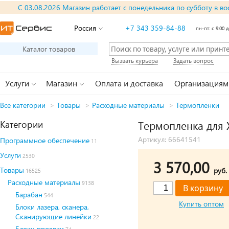
С 03.08.2026 Магазин работает с понедельника по субботу в во
Россия
+7 343 359-84-88
пн-пт: с 9:00 д
Каталог товаров
Вызвать курьера
Задать вопрос
Услуги
Магазин
Оплата и доставка
Организациям
Все категории
>
Товары
>
Расходные материалы
>
Термопленки
Категории
Термопленка для 
Артикул: 66641541
Программное обеспечение
11
Услуги
2530
3 570,00
Товары
руб.
16525
Расходные материалы
9138
Барабан
544
Купить оптом
Блоки лазера, сканера,
Сканирующие линейки
22
Блоки проявки