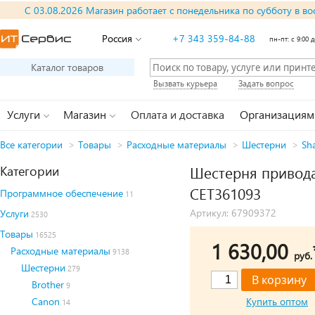
С 03.08.2026 Магазин работает с понедельника по субботу в во
Россия
+7 343 359-84-88
пн-пт: с 9:00 д
Каталог товаров
Вызвать курьера
Задать вопрос
Услуги
Магазин
Оплата и доставка
Организациям
Все категории
>
Товары
>
Расходные материалы
>
Шестерни
>
Sh
Категории
Шестерня привода
CET361093
Программное обеспечение
11
Артикул: 67909372
Услуги
2530
Товары
16525
1 630,00
Расходные материалы
9138
руб.
Шестерни
279
Brother
9
Canon
Купить оптом
14