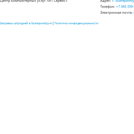
Центр компьютерных услуг «ИТ Сервис»
Адрес:
г. Екатеринбу
Телефон:
+7 343 359
Электронная почта:
|
Заправка катриджей в Екатеринбруге
Политика конфиденциальности