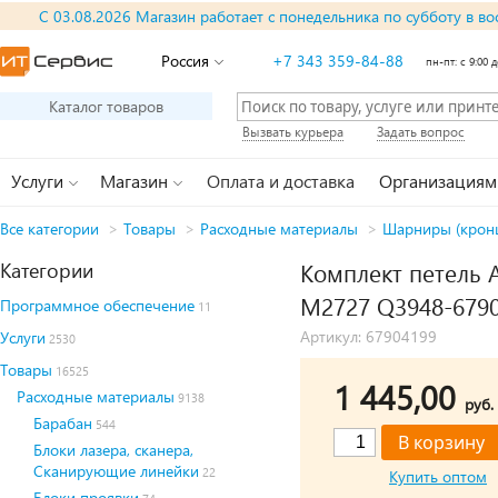
С 03.08.2026 Магазин работает с понедельника по субботу в во
Россия
+7 343 359-84-88
пн-пт: с 9:00 д
Каталог товаров
Вызвать курьера
Задать вопрос
Услуги
Магазин
Оплата и доставка
Организациям
Все категории
>
Товары
>
Расходные материалы
>
Шарниры (кронш
Категории
Комплект петель A
M2727 Q3948-679
Программное обеспечение
11
Артикул: 67904199
Услуги
2530
Товары
16525
1 445,00
Расходные материалы
9138
руб.
Барабан
544
Блоки лазера, сканера,
Сканирующие линейки
22
Купить оптом
Блоки проявки