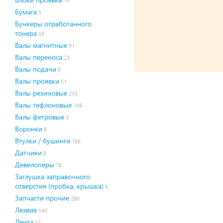
74
Бумага
5
Бункеры отработанного
тонера
59
Валы магнитные
91
Валы переноса
23
Валы подачи
8
Валы проявки
51
Валы резиновые
235
Валы тефлоновые
149
Валы фетровые
3
Воронки
8
Втулки / бушинги
166
Датчики
8
Девелоперы
78
Заглушка заправочного
отверстия (пробка, крышка)
6
Запчасти прочие
280
Лезвия
140
Лента
12