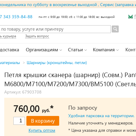
понедельника по субботу в воскресенье выходной , Сервис (заправка 
7 343 359-84-88
пн-пт: с 9:00 до 19:00; сб: с 11:00 до 18:00; вс: выходной
ь курьера
Задать вопрос
 доставка
Организациям
Статьи
Компания
Конт
материалы
>
Шарниры (кронштейны, петли)
Петля крышки сканера (шарнир) (Совм.) Pa
M6800/M7100/M7200/M7300/BM5100 (Светлы
Артикул: 67903708
760,00
*
По запросу
руб.
Удобная парковка на территории.
Наличие уточнять у менеджеров.
Купить оптом
* Цена указана для справки и мож