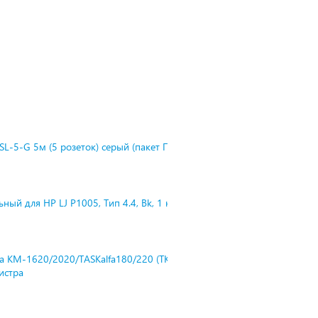
L-5-G 5м (5 розеток) серый (пакет П
ный для HP LJ P1005, Тип 4.4, Bk, 1 к
ra KM-1620/2020/TASKalfa180/220 (TK-
нистра