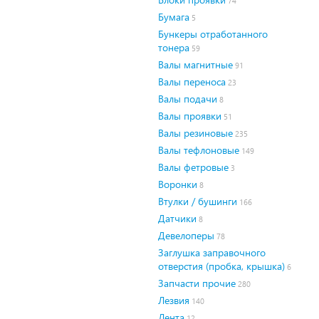
74
Бумага
5
Бункеры отработанного
тонера
59
Валы магнитные
91
Валы переноса
23
Валы подачи
8
Валы проявки
51
Валы резиновые
235
Валы тефлоновые
149
Валы фетровые
3
Воронки
8
Втулки / бушинги
166
Датчики
8
Девелоперы
78
Заглушка заправочного
отверстия (пробка, крышка)
6
Запчасти прочие
280
Лезвия
140
Лента
12