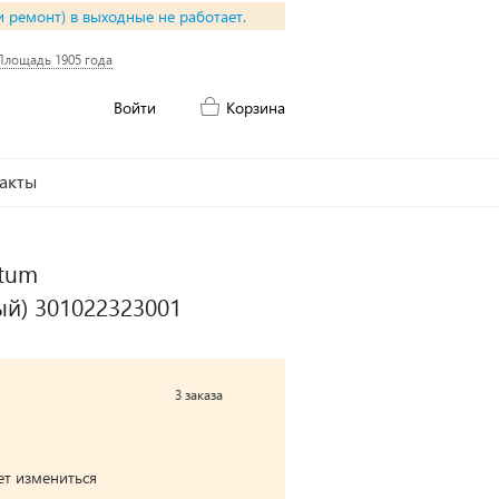
и ремонт) в выходные не работает.
Площадь 1905 года
Войти
Корзина
акты
ntum
й) 301022323001
3 заказа
ет измениться