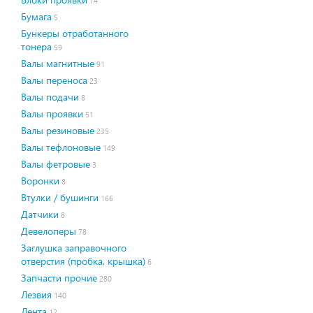
74
Бумага
5
Бункеры отработанного
тонера
59
Валы магнитные
91
Валы переноса
23
Валы подачи
8
Валы проявки
51
Валы резиновые
235
Валы тефлоновые
149
Валы фетровые
3
Воронки
8
Втулки / бушинги
166
Датчики
8
Девелоперы
78
Заглушка заправочного
отверстия (пробка, крышка)
6
Запчасти прочие
280
Лезвия
140
Лента
12