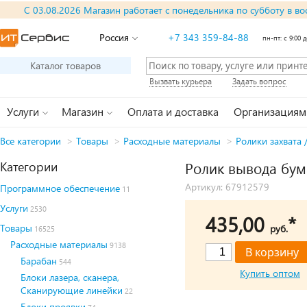
С 03.08.2026 Магазин работает с понедельника по субботу в во
Россия
+7 343 359-84-88
пн-пт: с 9:00 д
Каталог товаров
Вызвать курьера
Задать вопрос
Услуги
Магазин
Оплата и доставка
Организациям
Все категории
>
Товары
>
Расходные материалы
>
Ролики захвата 
Категории
Ролик вывода бум
Артикул: 67912579
Программное обеспечение
11
Услуги
2530
435,00
*
Товары
руб.
16525
Расходные материалы
9138
Барабан
544
Купить оптом
Блоки лазера, сканера,
Сканирующие линейки
22
Блоки проявки