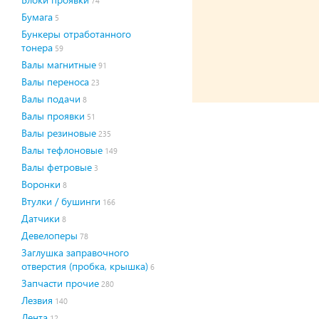
74
Бумага
5
Бункеры отработанного
тонера
59
Валы магнитные
91
Валы переноса
23
Валы подачи
8
Валы проявки
51
Валы резиновые
235
Валы тефлоновые
149
Валы фетровые
3
Воронки
8
Втулки / бушинги
166
Датчики
8
Девелоперы
78
Заглушка заправочного
отверстия (пробка, крышка)
6
Запчасти прочие
280
Лезвия
140
Лента
12