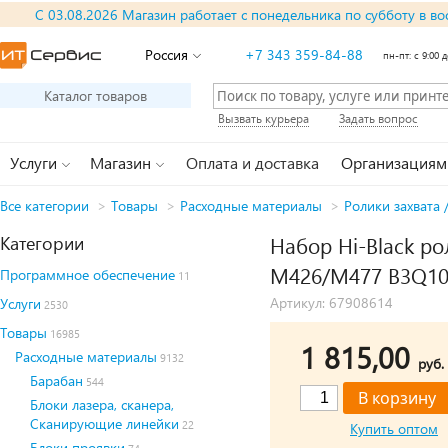
С 03.08.2026 Магазин работает с понедельника по субботу в во
Россия
+7 343 359-84-88
пн-пт: с 9:00 д
Каталог товаров
Вызвать курьера
Задать вопрос
Услуги
Магазин
Оплата и доставка
Организациям
Все категории
>
Товары
>
Расходные материалы
>
Ролики захвата 
Категории
Набор Hi-Black р
M426/M477 B3Q10
Программное обеспечение
11
Артикул: 67908614
Услуги
2530
Товары
16985
1 815,00
Расходные материалы
9132
руб.
Барабан
544
Блоки лазера, сканера,
Сканирующие линейки
22
Купить оптом
Блоки проявки