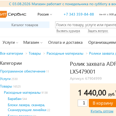
С 03.08.2026 Магазин работает с понедельника по субботу в во
Россия
+7 343 359-84-88
пн-пт: с 9:00 д
Каталог товаров
Вызвать курьера
Задать вопрос
Услуги
Магазин
Оплата и доставка
Организациям
Все категории
>
Товары
>
Расходные материалы
>
Ролики захвата 
Категории
Ролик захвата ADF
LX5479001
Программное обеспечение
11
Артикул: 67904999
Услуги
2530
Товары
16525
1 440,00
Расходные материалы
9138
руб.
Барабан
544
Блоки лазера, сканера,
Сканирующие линейки
22
Купить оптом
Блоки проявки