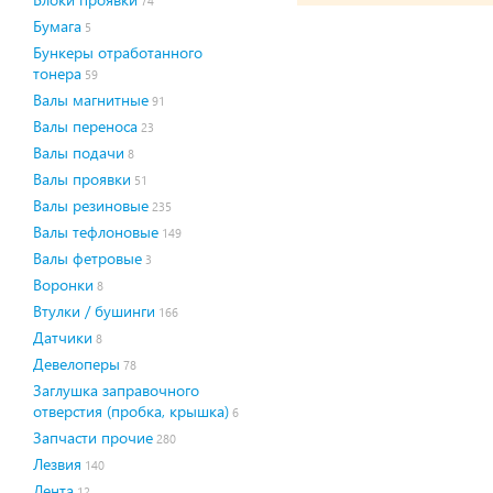
74
Бумага
5
Бункеры отработанного
тонера
59
Валы магнитные
91
Валы переноса
23
Валы подачи
8
Валы проявки
51
Валы резиновые
235
Валы тефлоновые
149
Валы фетровые
3
Воронки
8
Втулки / бушинги
166
Датчики
8
Девелоперы
78
Заглушка заправочного
отверстия (пробка, крышка)
6
Запчасти прочие
280
Лезвия
140
Лента
12