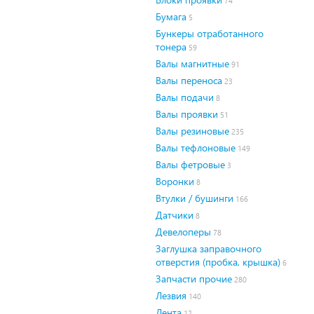
74
Бумага
5
Бункеры отработанного
тонера
59
Валы магнитные
91
Валы переноса
23
Валы подачи
8
Валы проявки
51
Валы резиновые
235
Валы тефлоновые
149
Валы фетровые
3
Воронки
8
Втулки / бушинги
166
Датчики
8
Девелоперы
78
Заглушка заправочного
отверстия (пробка, крышка)
6
Запчасти прочие
280
Лезвия
140
Лента
12