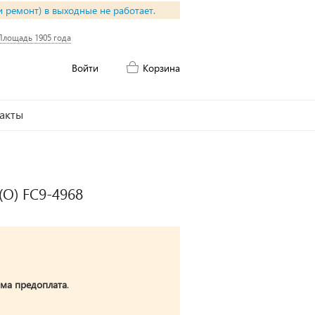
и ремонт) в выходные не работает.
Площадь 1905 года
Войти
Корзина
акты
(O) FC9-4968
ма предоплата
.