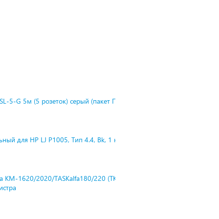
L-5-G 5м (5 розеток) серый (пакет П
ный для HP LJ P1005, Тип 4.4, Bk, 1 к
ra KM-1620/2020/TASKalfa180/220 (TK-
нистра