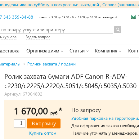
понедельника по субботу в воскресенье выходной , Сервис (заправка 
7 343 359-84-88
пн-пт: с 9:00 до 19:00; сб: с 11:00 до 18:00; вс: выходной
ь курьера
Задать вопрос
 доставка
Организациям
Статьи
Компания
Конт
материалы
>
Ролики захвата / подачи
Ролик захвата бумаги ADF Canon R-ADV-
c2230/c2225/c2220/c5051/c5045/c5035/c5030 
Артикул: 67904802
1 670,00
*
По запросу
руб.
Удобная парковка на территории.
Для оформления заказа
необходи
Купить оптом
Наличие уточнять у менеджеров.