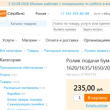
С 03.08.2026 Магазин работает с понедельника по субботу в во
Россия
+7 343 359-84-88
пн-пт: с 9:00 д
Каталог товаров
Вызвать курьера
Задать вопрос
Услуги
Магазин
Оплата и доставка
Организациям
Все категории
>
Товары
>
Расходные материалы
>
Ролики захвата 
Категории
Ролик подачи бума
1620/1635/1650/20
Программное обеспечение
11
Артикул: 67904782
Услуги
2530
Товары
16525
235,00
Расходные материалы
9138
руб.
Барабан
544
Блоки лазера, сканера,
Сканирующие линейки
22
Купить оптом
Блоки проявки