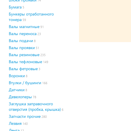
74
Бумага
5
Бункеры отработанного
тонера
59
Валы магнитные
91
Валы переноса
23
Валы подачи
8
Валы проявки
51
Валы резиновые
235
Валы тефлоновые
149
Валы фетровые
3
Воронки
8
Втулки / бушинги
166
Датчики
8
Девелоперы
78
Заглушка заправочного
отверстия (пробка, крышка)
6
Запчасти прочие
280
Лезвия
140
Лента
12