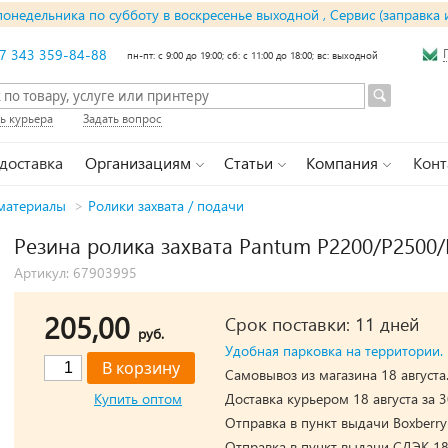
понедельника по субботу в воскресенье выходной , Сервис (заправка 
7 343 359-84-88
пн-пт: с 9:00 до 19:00; сб: с 11:00 до 18:00; вс: выходной
ь курьера
Задать вопрос
 доставка
Организациям
Статьи
Компания
Конт
материалы
>
Ролики захвата / подачи
Резина ролика захвата Pantum P2200/P250
Артикул: 67903995
205,00
Срок поставки: 11 дней
руб.
Удобная парковка на территории.
Самовывоз из магазина 18 августа
Купить оптом
Доставка курьером 18 августа за 3
Отправка в пункт выдачи Boxberry 
Отправка в пункт выдачи СДЭК 18 