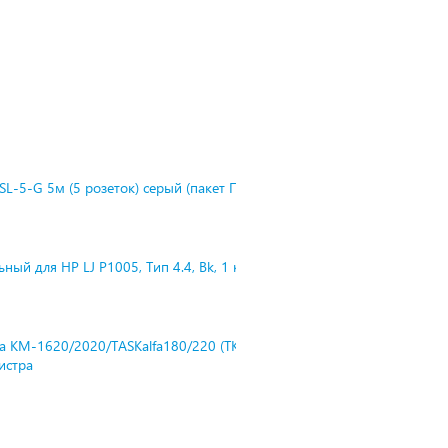
L-5-G 5м (5 розеток) серый (пакет П
ный для HP LJ P1005, Тип 4.4, Bk, 1 к
ra KM-1620/2020/TASKalfa180/220 (TK-
нистра