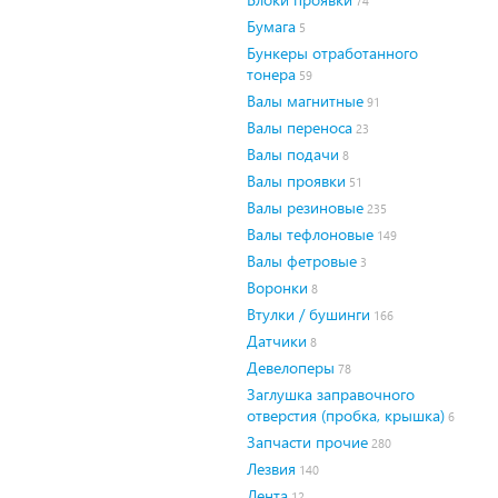
74
Бумага
5
Бункеры отработанного
тонера
59
Валы магнитные
91
Валы переноса
23
Валы подачи
8
Валы проявки
51
Валы резиновые
235
Валы тефлоновые
149
Валы фетровые
3
Воронки
8
Втулки / бушинги
166
Датчики
8
Девелоперы
78
Заглушка заправочного
отверстия (пробка, крышка)
6
Запчасти прочие
280
Лезвия
140
Лента
12