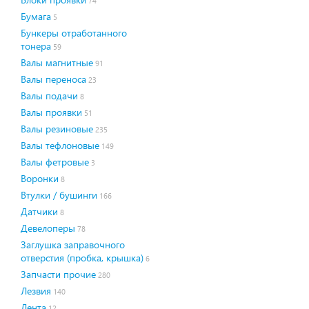
74
Бумага
5
Бункеры отработанного
тонера
59
Валы магнитные
91
Валы переноса
23
Валы подачи
8
Валы проявки
51
Валы резиновые
235
Валы тефлоновые
149
Валы фетровые
3
Воронки
8
Втулки / бушинги
166
Датчики
8
Девелоперы
78
Заглушка заправочного
отверстия (пробка, крышка)
6
Запчасти прочие
280
Лезвия
140
Лента
12