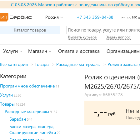
С 03.08.2026 Магазин работает с понедельника по субботу в во
Россия
+7 343 359-84-88
пн-пт: с 9:00 д
Каталог товаров
Вызвать курьера
Задать вопрос
Услуги
Магазин
Оплата и доставка
Организациям
Все категории
>
Товары
>
Расходные материалы
>
Ролики захвата 
Категории
Ролик отделения (
M2625/2670/2675/2
Программное обеспечение
11
Артикул: 66635278
Услуги
2530
Товары
16524
-,--
Нет 
Расходные материалы
9137
руб.
Послед
Барабан
544
Блоки лазера, сканера,
Сканирующие линейки
22
Блоки проявки