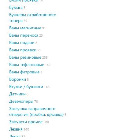
74
Бумага
5
Бункеры отработанного
тонера
59
Валы магнитные
91
Валы переноса
23
Валы подачи
8
Валы проявки
51
Валы резиновые
235
Валы тефлоновые
149
Валы фетровые
3
Воронки
8
Втулки / бушинги
166
Датчики
8
Девелоперы
78
Заглушка заправочного
отверстия (пробка, крышка)
6
Запчасти прочие
280
Лезвия
140
Лента
12