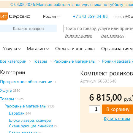
С 03.08.2026 Магазин работает с понедельника по субботу в во
Россия
+7 343 359-84-88
пн-пт: с 9:00 д
Каталог товаров
Вызвать курьера
Задать вопрос
Услуги
Магазин
Оплата и доставка
Организациям
Все категории
>
Товары
>
Расходные материалы
>
Ролики захвата 
Категории
Комплект роликов
Артикул: 66633640
Программное обеспечение
11
Услуги
2530
6 815,00
Товары
руб.
16525
Расходные материалы
9138
Барабан
544
Купить оптом
Блоки лазера, сканера,
Сканирующие линейки
22
Блоки проявки