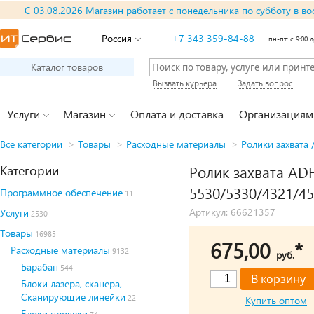
С 03.08.2026 Магазин работает с понедельника по субботу в во
Россия
+7 343 359-84-88
пн-пт: с 9:00 д
Каталог товаров
Вызвать курьера
Задать вопрос
Услуги
Магазин
Оплата и доставка
Организациям
Все категории
>
Товары
>
Расходные материалы
>
Ролики захвата 
Категории
Ролик захвата AD
5530/5330/4321/4
Программное обеспечение
11
Артикул: 66621357
Услуги
2530
Товары
16985
675,00
*
Расходные материалы
9132
руб.
Барабан
544
Блоки лазера, сканера,
Сканирующие линейки
22
Купить оптом
Блоки проявки