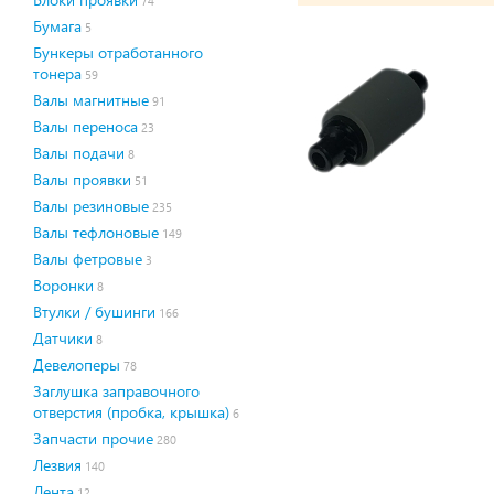
74
Бумага
5
Бункеры отработанного
тонера
59
Валы магнитные
91
Валы переноса
23
Валы подачи
8
Валы проявки
51
Валы резиновые
235
Валы тефлоновые
149
Валы фетровые
3
Воронки
8
Втулки / бушинги
166
Датчики
8
Девелоперы
78
Заглушка заправочного
отверстия (пробка, крышка)
6
Запчасти прочие
280
Лезвия
140
Лента
12