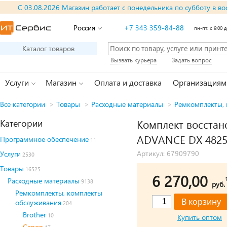
С 03.08.2026 Магазин работает с понедельника по субботу в во
Россия
+7 343 359-84-88
пн-пт: с 9:00 д
Каталог товаров
Вызвать курьера
Задать вопрос
Услуги
Магазин
Оплата и доставка
Организациям
Все категории
>
Товары
>
Расходные материалы
>
Ремкомплекты, 
Категории
Комплект восстан
ADVANCE DX 4825i/
Программное обеспечение
11
Артикул: 67909790
Услуги
2530
Товары
16525
6 270,00
Расходные материалы
9138
руб.
Ремкомплекты, комплекты
обслуживания
204
Brother
10
Купить оптом
Canon