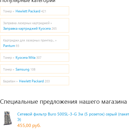
Hewlett Packard
Тонер »
421
Заправка лазерных картриджей »
Заправка картриджей Kyocera
265
Картриджи для лазерных принтер... »
Pantum
93
Kyocera Mita
Тонер »
307
Samsung
Тонер »
108
Hewlett Packard
Барабан »
203
Специальные предложения нашего магазина
Сетевой фильтр Buro 500SL-3-G 3м (5 розеток) серый (паке
Э)
455,00 руб.