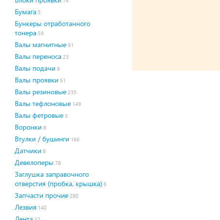
74
Бумага
5
Бункеры отработанного
тонера
59
Валы магнитные
91
Валы переноса
23
Валы подачи
8
Валы проявки
51
Валы резиновые
235
Валы тефлоновые
149
Валы фетровые
3
Воронки
8
Втулки / бушинги
166
Датчики
8
Девелоперы
78
Заглушка заправочного
отверстия (пробка, крышка)
6
Запчасти прочие
280
Лезвия
140
Лента
12