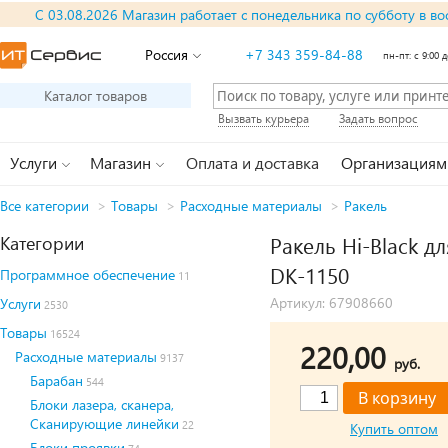
С 03.08.2026 Магазин работает с понедельника по субботу в во
Россия
+7 343 359-84-88
пн-пт: с 9:00 д
Каталог товаров
Вызвать курьера
Задать вопрос
Услуги
Магазин
Оплата и доставка
Организациям
Все категории
>
Товары
>
Расходные материалы
>
Ракель
Категории
Ракель Hi-Black д
DK-1150
Программное обеспечение
11
Артикул: 67908660
Услуги
2530
Товары
16524
220,00
Расходные материалы
9137
руб.
Барабан
544
Блоки лазера, сканера,
Сканирующие линейки
22
Купить оптом
Блоки проявки