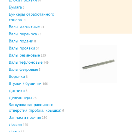
74
Бумага
5
Бункеры отработанного
тонера
59
Валы магнитные
91
Валы переноса
23
Валы подачи
8
Валы проявки
51
Валы резиновые
235
Валы тефлоновые
149
Валы фетровые
3
Воронки
8
Втулки / бушинги
166
Датчики
8
Девелоперы
78
Заглушка заправочного
отверстия (пробка, крышка)
6
Запчасти прочие
280
Лезвия
140
Лента
12