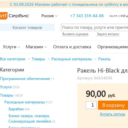
С 03.08.2026 Магазин работает с понедельника по субботу в во
Россия
+7 343 359-84-88
пн-пт: с 9:00 д
Каталог товаров
Вызвать курьера
Задать вопрос
Услуги
Магазин
Оплата и доставка
Организациям
Все категории
>
Товары
>
Расходные материалы
>
Ракель
Категории
Ракель Hi-Black д
Артикул: 66634696
Программное обеспечение
11
Услуги
2530
90,00
Товары
руб.
16524
Расходные материалы
9137
Барабан
544
Купить оптом
Блоки лазера, сканера,
Сканирующие линейки
22
Блоки проявки