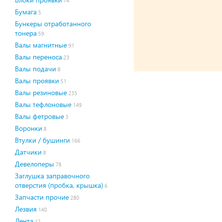
74
Бумага
5
Бункеры отработанного
тонера
59
Валы магнитные
91
Валы переноса
23
Валы подачи
8
Валы проявки
51
Валы резиновые
235
Валы тефлоновые
149
Валы фетровые
3
Воронки
8
Втулки / бушинги
166
Датчики
8
Девелоперы
78
Заглушка заправочного
отверстия (пробка, крышка)
6
Запчасти прочие
280
Лезвия
140
Лента
12