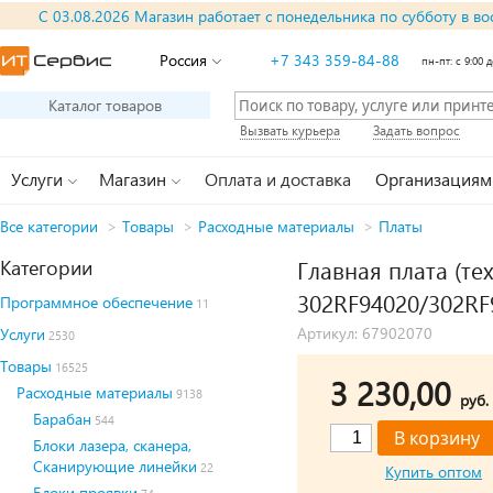
С 03.08.2026 Магазин работает с понедельника по субботу в во
Россия
+7 343 359-84-88
пн-пт: с 9:00 д
Каталог товаров
Вызвать курьера
Задать вопрос
Услуги
Магазин
Оплата и доставка
Организациям
Все категории
>
Товары
>
Расходные материалы
>
Платы
Категории
Главная плата (те
302RF94020/302RF
Программное обеспечение
11
Артикул: 67902070
Услуги
2530
Товары
16525
3 230,00
Расходные материалы
9138
руб.
Барабан
544
Блоки лазера, сканера,
Сканирующие линейки
22
Купить оптом
Блоки проявки