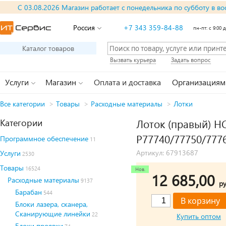
С 03.08.2026 Магазин работает с понедельника по субботу в во
Россия
+7 343 359-84-88
пн-пт: с 9:00 д
Каталог товаров
Вызвать курьера
Задать вопрос
Услуги
Магазин
Оплата и доставка
Организациям
Все категории
>
Товары
>
Расходные материалы
>
Лотки
Категории
Лоток (правый) H
P77740/77750/777
Программное обеспечение
11
Артикул: 67913687
Услуги
2530
Товары
16524
12 685,00
Расходные материалы
9137
ру
Барабан
544
Блоки лазера, сканера,
Сканирующие линейки
22
Купить оптом
Блоки проявки