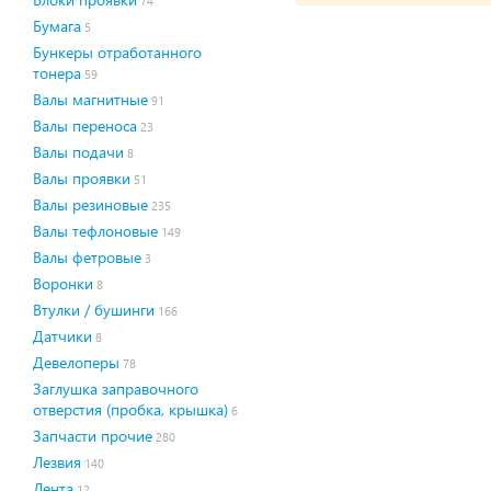
74
Бумага
5
Бункеры отработанного
тонера
59
Валы магнитные
91
Валы переноса
23
Валы подачи
8
Валы проявки
51
Валы резиновые
235
Валы тефлоновые
149
Валы фетровые
3
Воронки
8
Втулки / бушинги
166
Датчики
8
Девелоперы
78
Заглушка заправочного
отверстия (пробка, крышка)
6
Запчасти прочие
280
Лезвия
140
Лента
12