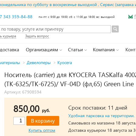
понедельника по субботу в воскресенье выходной , Сервис (заправка 
7 343 359-84-88
пн-пт: с 9:00 до 19:00; сб: с 11:00 до 18:00; вс: выходной
ь курьера
Задать вопрос
 доставка
Организациям
Статьи
Компания
Конт
материалы
>
Девелоперы
>
Kyocera
Носитель (carrier) для KYOCERA TASKalfa 4002
(TK-6325/TK-6725)/ VF-04D (фл,65) Green Line
Артикул: 67908594
850,00
Срок поставки: 11 дней
руб.
Удобная парковка на территории.
Самовывоз из магазина 18 августа
Купить оптом
Доставка курьером 18 августа за 3