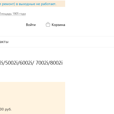
и ремонт) в выходные не работает.
Площадь 1905 года
Войти
Корзина
акты
i/5002i/6002i/ 7002i/8002i
.
00 руб.