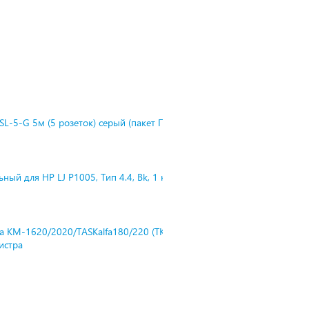
L-5-G 5м (5 розеток) серый (пакет П
ный для HP LJ P1005, Тип 4.4, Bk, 1 к
ra KM-1620/2020/TASKalfa180/220 (TK-
нистра