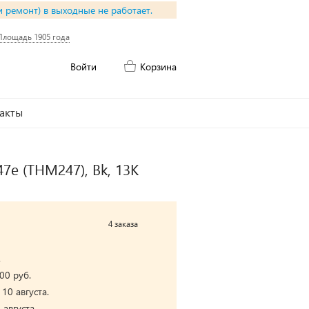
и ремонт) в выходные не работает.
Площадь 1905 года
Войти
Корзина
акты
7е (THM247), Bk, 13K
4 заказа
.
00 руб.
10 августа.
августа.