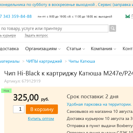
понедельника по субботу в воскресенье выходной , Сервис (заправка 
7 343 359-84-88
пн-пт: с 9:00 до 19:00; сб: с 11:00 до 18:00; вс: выходной
ь курьера
Задать вопрос
 доставка
Организациям
Статьи
Компания
Конт
материалы
>
ЧИПЫ картриджей
>
Чипы Катюша
Чип Hi-Black к картриджу Катюша М247е/Р24
Артикул: 67912919
325,00
Срок поставки: 2 дня
руб.
Удобная парковка на территории.
Самовывоз из магазина 10 августа
Купить оптом
Доставка курьером 10 августа за 3
Отправка в пункт выдачи Boxberry 
Отправка в пункт выдачи СДЭК 10 