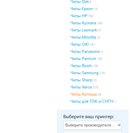
Чипы Deli
9
Чипы Epson
19
Чипы HP
763
Чипы Kyocera
546
Чипы Lexmark
47
Чипы Minolta
22
Чипы OKI
181
Чипы Panasonic
3
Чипы Pantum
102
Чипы Ricoh
138
Чипы Samsung
218
Чипы Sharp
25
Чипы Xerox
570
Чипы Катюша
28
Чипы для ПЗК и СНПЧ
1
Выберите ваш принтер: