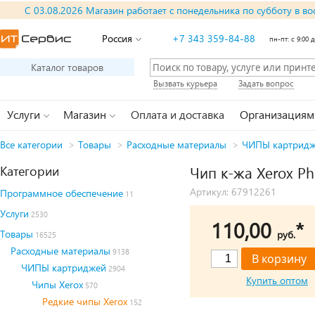
С 03.08.2026 Магазин работает с понедельника по субботу в во
Россия
+7 343 359-84-88
пн-пт: с 9:00 д
Каталог товаров
Вызвать курьера
Задать вопрос
Услуги
Магазин
Оплата и доставка
Организациям
Все категории
>
Товары
>
Расходные материалы
>
ЧИПЫ картрид
Категории
Чип к-жа Xerox Pha
Артикул: 67912261
Программное обеспечение
11
Услуги
2530
110,00
*
Товары
руб.
16525
Расходные материалы
9138
ЧИПЫ картриджей
2904
Купить оптом
Чипы Xerox
570
Редкие чипы Xerox
152