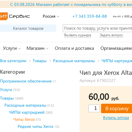
С 03.08.2026 Магазин работает с понедельника по субботу в во
Россия
+7 343 359-84-88
пн-пт: с 9:00 д
Каталог товаров
Вызвать курьера
Задать вопрос
Услуги
Магазин
Оплата и доставка
Организациям
Все категории
>
Товары
>
Расходные материалы
>
ЧИПЫ картрид
Категории
Чип для Xerox Alt
Артикул: 67902327
Программное обеспечение
11
Услуги
2530
60,00
Товары
руб.
16985
Расходные материалы
9132
ЧИПЫ картриджей
2900
Купить оптом
Чипы Xerox
570
Редкие чипы Xerox
152