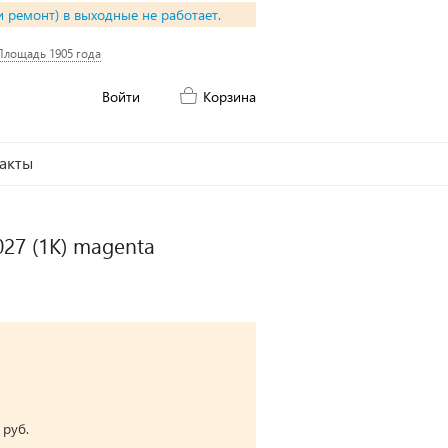
и ремонт) в выходные не работает.
Площадь 1905 года
Войти
Корзина
акты
27 (1К) magenta
 руб.