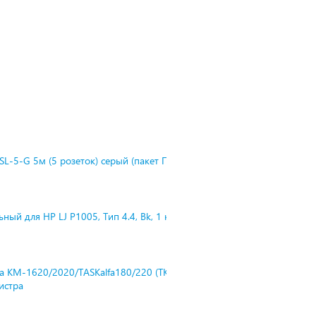
L-5-G 5м (5 розеток) серый (пакет П
ный для HP LJ P1005, Тип 4.4, Bk, 1 к
ra KM-1620/2020/TASKalfa180/220 (TK-
нистра