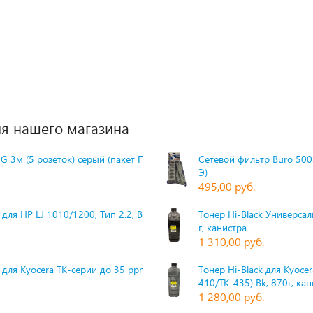
я нашего магазина
G 3м (5 розеток) серый (пакет П
Сетевой фильтр Buro 500S
Э)
495,00 руб.
для HP LJ 1010/1200, Тип 2.2, Bk,
Тонер Hi-Black Универсаль
г, канистра
1 310,00 руб.
 для Kyocera TK-серии до 35 ppm,
Тонер Hi-Black для Kyoce
410/TK-435) Bk, 870г, ка
1 280,00 руб.