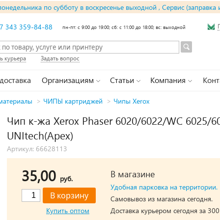
понедельника по субботу в воскресенье выходной , Сервис (заправка 
7 343 359-84-88
пн-пт: с 9:00 до 19:00; сб: с 11:00 до 18:00; вс: выходной
ь курьера
Задать вопрос
 доставка
Организациям
Статьи
Компания
Конт
материалы
>
ЧИПЫ картриджей
>
Чипы Xerox
Чип к-жа Xerox Phaser 6020/6022/WC 6025/60
UNItech(Apex)
Артикул: 66628113
35,00
В магазине
руб.
Удобная парковка на территории.
Самовывоз из магазина сегодня.
Купить оптом
Доставка курьером сегодня за 300