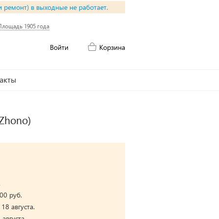
и ремонт) в выходные не работает.
Площадь 1905 года
Войти
Корзина
акты
(Zhono)
.
00 руб.
18 августа.
августа.