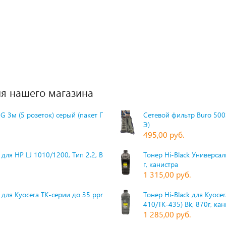
я нашего магазина
G 3м (5 розеток) серый (пакет П
Сетевой фильтр Buro 500S
Э)
495,00 руб.
для HP LJ 1010/1200, Тип 2.2, Bk,
Тонер Hi-Black Универсаль
г, канистра
1 315,00 руб.
 для Kyocera TK-серии до 35 ppm,
Тонер Hi-Black для Kyoce
410/TK-435) Bk, 870г, ка
1 285,00 руб.