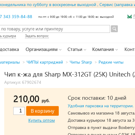
понедельника по субботу в воскресенье выходной , Сервис (заправка 
7 343 359-84-88
пн-пт: с 9:00 до 19:00; сб: с 11:00 до 18:00; вс: выходной
ь курьера
Задать вопрос
 доставка
Организациям
Статьи
Компания
Конт
материалы
>
ЧИПЫ картриджей
>
Чипы Sharp
>
Редкие чипы
Чип к-жа для Sharp MX-312GT (25K) Unitech 
Артикул: 67902674
210,00
Срок поставки: 10 дней
руб.
Удобная парковка на территории.
Самовывоз из магазина 18 августа
Купить оптом
Доставка курьером 18 августа за 3
Отправка в пункт выдачи Boxberry 
Отправка в пункт выдачи СДЭК 18 