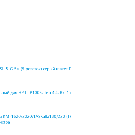
L-5-G 5м (5 розеток) серый (пакет П
ный для HP LJ P1005, Тип 4.4, Bk, 1 к
ra KM-1620/2020/TASKalfa180/220 (TK-
нистра